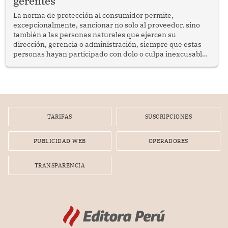
gerentes
La norma de protección al consumidor permite,
excepcionalmente, sancionar no solo al proveedor, sino
también a las personas naturales que ejercen su
dirección, gerencia o administración, siempre que estas
personas hayan participado con dolo o culpa inexcusable
en el planeamiento, la realización o la ejecución de la
infracción. En un caso reciente, Indecopi sancionó al
gerente de un proveedor de servicios de entretenimiento
por la frustrada realización de un meet and greet con
Lionel Messi, cuya presencia fue ofrecida, a su vez, por el
gerente de la empresa promotora en una entrevista
TARIFAS
SUSCRIPCIONES
radial.
PUBLICIDAD WEB
OPERADORES
TRANSPARENCIA