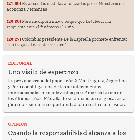
(21:00)
Estas son las medidas anunciadas por el Ministerio de
Economía y Finanzas
(20:30)
Perú incorpora nuevo buque que fortalecerá la
respuesta ante el fenómeno El Niño
(20:27)
Colombia: presidente De la Espriella promete enfrentar
"sin tregua al narcoterrorismo"
EDITORIAL
Una visita de esperanza
La próxima visita del papa León XIV a Uruguay, Argentina
y Perú constituye uno de los acontecimientos
internacionales más relevantes para América Latina en
los últimos años. Más allá de su dimensión religiosa, esta
gira representa una oportunidad para reafirmar el valor
del diálogo, fortalecer los vínculos entre los pueblos y
proyectar una imagen de cooperación en una región que
enfrenta desafíos en materia de desarrollo, cohesión
OPINION
social y gobernabilidad.
Cuando la responsabilidad alcanza a los