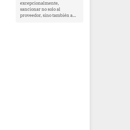
que enfrenta desafíos en
excepcionalmente,
materia de desarrollo,
sancionar no solo al
cohesión social y
proveedor, sino también a
gobernabilidad.
las personas naturales que
ejercen su dirección,
gerencia o administración,
siempre que estas personas
hayan participado con dolo o
culpa inexcusable en el
planeamiento, la realización
o la ejecución de la
infracción. En un caso
reciente, Indecopi sancionó
al gerente de un proveedor
de servicios de
entretenimiento por la
frustrada realización de un
meet and greet con Lionel
Messi, cuya presencia fue
ofrecida, a su vez, por el
gerente de la empresa