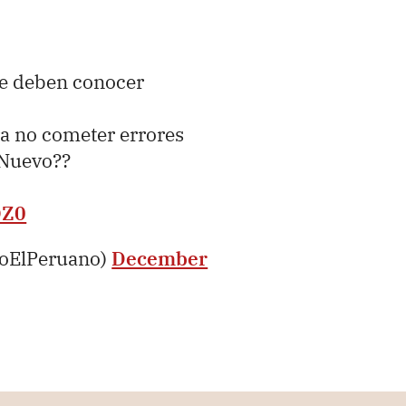
ue deben conocer
a no cometer errores
 Nuevo??
OZ0
ioElPeruano)
December