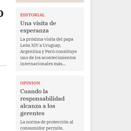
o
EDITORIAL
Una visita de
esperanza
La próxima visita del papa
León XIV a Uruguay,
Argentina y Perú constituye
uno de los acontecimientos
internacionales más
relevantes para América
Latina en los últimos años.
Más allá de su dimensión
OPINION
religiosa, esta gira
Cuando la
representa una oportunidad
responsabilidad
para reafirmar el valor del
alcanza a los
diálogo, fortalecer los
gerentes
vínculos entre los pueblos y
proyectar una imagen de
La norma de protección al
cooperación en una región
consumidor permite,