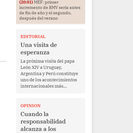
(20:01)
MEF: primer
incremento de RMV sería antes
de fin de año y el segundo,
después del verano
EDITORIAL
Una visita de
esperanza
La próxima visita del papa
León XIV a Uruguay,
Argentina y Perú constituye
uno de los acontecimientos
internacionales más
relevantes para América
Latina en los últimos años.
Más allá de su dimensión
OPINION
religiosa, esta gira
Cuando la
representa una oportunidad
responsabilidad
para reafirmar el valor del
alcanza a los
diálogo, fortalecer los