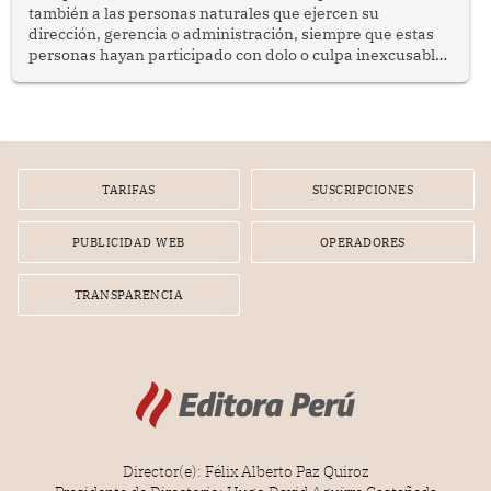
también a las personas naturales que ejercen su
dirección, gerencia o administración, siempre que estas
personas hayan participado con dolo o culpa inexcusable
en el planeamiento, la realización o la ejecución de la
infracción. En un caso reciente, Indecopi sancionó al
gerente de un proveedor de servicios de entretenimiento
por la frustrada realización de un meet and greet con
Lionel Messi, cuya presencia fue ofrecida, a su vez, por el
gerente de la empresa promotora en una entrevista
TARIFAS
SUSCRIPCIONES
radial.
PUBLICIDAD WEB
OPERADORES
TRANSPARENCIA
Director(e): Félix Alberto Paz Quiroz