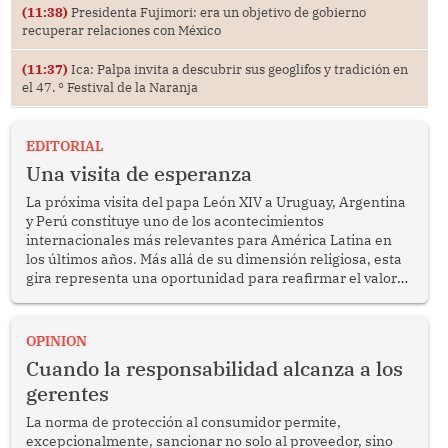
(11:38)
Presidenta Fujimori: era un objetivo de gobierno
recuperar relaciones con México
(11:37)
Ica: Palpa invita a descubrir sus geoglifos y tradición en
el 47. ° Festival de la Naranja
EDITORIAL
Una visita de esperanza
La próxima visita del papa León XIV a Uruguay, Argentina
y Perú constituye uno de los acontecimientos
internacionales más relevantes para América Latina en
los últimos años. Más allá de su dimensión religiosa, esta
gira representa una oportunidad para reafirmar el valor
del diálogo, fortalecer los vínculos entre los pueblos y
proyectar una imagen de cooperación en una región que
enfrenta desafíos en materia de desarrollo, cohesión
OPINION
social y gobernabilidad.
Cuando la responsabilidad alcanza a los
gerentes
La norma de protección al consumidor permite,
excepcionalmente, sancionar no solo al proveedor, sino