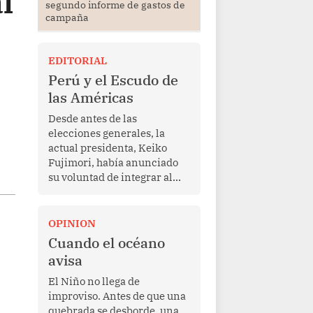
l
segundo informe de gastos de
campaña
EDITORIAL
Perú y el Escudo de
las Américas
Desde antes de las
elecciones generales, la
actual presidenta, Keiko
Fujimori, había anunciado
su voluntad de integrar al
Perú a la iniciativa Escudo
de las Américas, presentada
en marzo de este año por el
OPINION
mandatario estadounidense
Cuando el océano
Donald Trump, con el fin de
avisa
enfrentar al crimen
transnacional organizado y
El Niño no llega de
al tráfico de drogas.
improviso. Antes de que una
quebrada se desborde, una