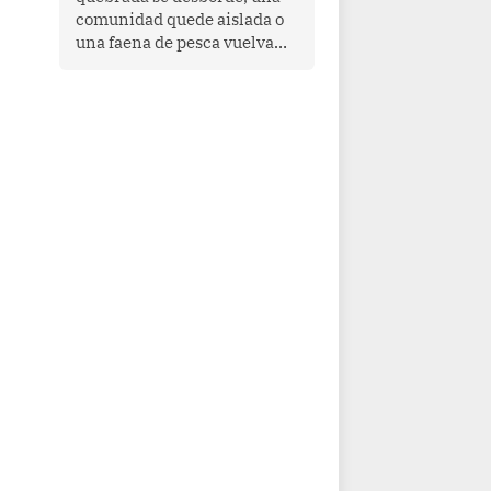
comunidad quede aislada o
una faena de pesca vuelva
con las redes vacías, el
océano avisa. Hoy las señales
son claras: el Pacífico
tropical se está calentando y
el Perú tiene una ventana
estrecha para prepararse.