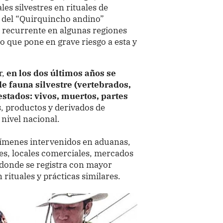
les silvestres en rituales de
l del “Quirquincho andino”
a recurrente en algunas regiones
 lo que pone en grave riesgo a esta y
r,
en los dos últimos años se
e fauna silvestre (vertebrados,
 estados: vivos, muertos, partes
s, productos y derivados de
a nivel nacional.
ecímenes intervenidos en aduanas,
les, locales comerciales, mercados
s donde se registra con mayor
 rituales y prácticas similares.