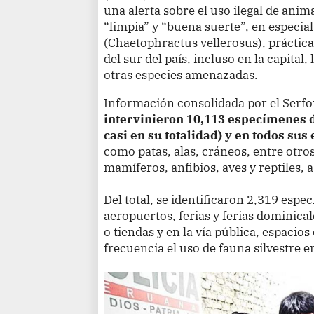
una alerta sobre el uso ilegal de anima
“limpia” y “buena suerte”, en especia
(Chaetophractus vellerosus), práctic
del sur del país, incluso en la capital,
otras especies amenazadas.
Información consolidada por el Serfo
intervinieron 10,113 especímenes d
casi en su totalidad) y en todos sus
como patas, alas, cráneos, entre otro
mamíferos, anfibios, aves y reptiles, 
Del total, se identificaron 2,319 esp
aeropuertos, ferias y ferias dominica
o tiendas y en la vía pública, espacio
frecuencia el uso de fauna silvestre en