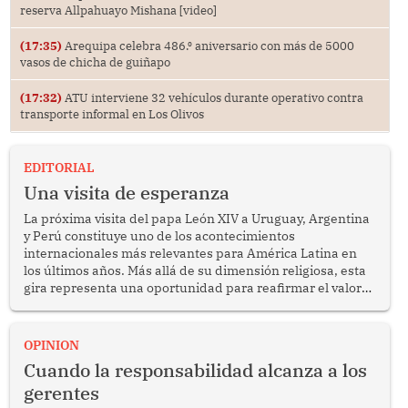
reserva Allpahuayo Mishana [video]
(17:35)
Arequipa celebra 486.⁰ aniversario con más de 5000
vasos de chicha de guiñapo
(17:32)
ATU interviene 32 vehículos durante operativo contra
transporte informal en Los Olivos
EDITORIAL
Una visita de esperanza
La próxima visita del papa León XIV a Uruguay, Argentina
y Perú constituye uno de los acontecimientos
internacionales más relevantes para América Latina en
los últimos años. Más allá de su dimensión religiosa, esta
gira representa una oportunidad para reafirmar el valor
del diálogo, fortalecer los vínculos entre los pueblos y
proyectar una imagen de cooperación en una región que
enfrenta desafíos en materia de desarrollo, cohesión
OPINION
social y gobernabilidad.
Cuando la responsabilidad alcanza a los
gerentes