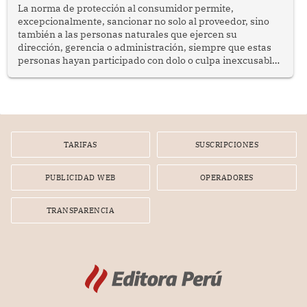
La norma de protección al consumidor permite,
excepcionalmente, sancionar no solo al proveedor, sino
también a las personas naturales que ejercen su
dirección, gerencia o administración, siempre que estas
personas hayan participado con dolo o culpa inexcusable
en el planeamiento, la realización o la ejecución de la
infracción. En un caso reciente, Indecopi sancionó al
gerente de un proveedor de servicios de entretenimiento
por la frustrada realización de un meet and greet con
Lionel Messi, cuya presencia fue ofrecida, a su vez, por el
gerente de la empresa promotora en una entrevista
TARIFAS
SUSCRIPCIONES
radial.
PUBLICIDAD WEB
OPERADORES
TRANSPARENCIA