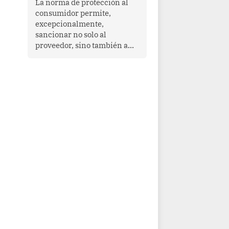
La norma de protección al
cooperación en una región
consumidor permite,
que enfrenta desafíos en
excepcionalmente,
materia de desarrollo,
sancionar no solo al
cohesión social y
proveedor, sino también a
gobernabilidad.
las personas naturales que
ejercen su dirección,
gerencia o administración,
siempre que estas personas
hayan participado con dolo o
culpa inexcusable en el
planeamiento, la realización
o la ejecución de la
infracción. En un caso
reciente, Indecopi sancionó
al gerente de un proveedor
de servicios de
entretenimiento por la
frustrada realización de un
meet and greet con Lionel
Messi, cuya presencia fue
ofrecida, a su vez, por el