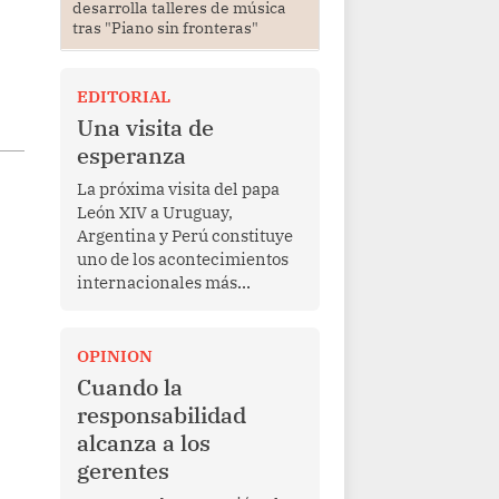
desarrolla talleres de música
tras "Piano sin fronteras"
EDITORIAL
Una visita de
esperanza
La próxima visita del papa
León XIV a Uruguay,
Argentina y Perú constituye
uno de los acontecimientos
internacionales más
relevantes para América
Latina en los últimos años.
Más allá de su dimensión
OPINION
religiosa, esta gira
Cuando la
representa una oportunidad
responsabilidad
para reafirmar el valor del
alcanza a los
diálogo, fortalecer los
gerentes
vínculos entre los pueblos y
proyectar una imagen de