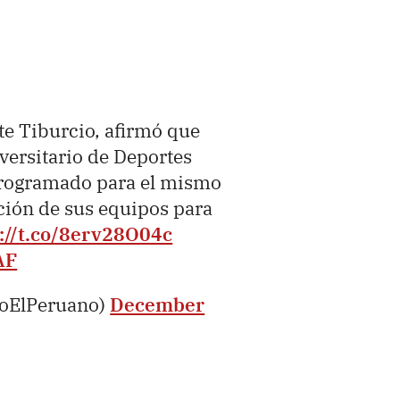
nte Tiburcio, afirmó que
versitario de Deportes
rogramado para el mismo
ación de sus equipos para
://t.co/8erv28O04c
AF
ioElPeruano)
December