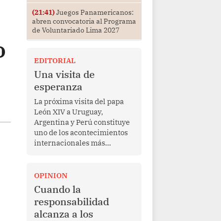
(21:41)
Juegos Panamericanos:
abren convocatoria al Programa
de Voluntariado Lima 2027
o
EDITORIAL
Una visita de
esperanza
La próxima visita del papa
León XIV a Uruguay,
Argentina y Perú constituye
uno de los acontecimientos
internacionales más
relevantes para América
Latina en los últimos años.
Más allá de su dimensión
OPINION
religiosa, esta gira
Cuando la
representa una oportunidad
responsabilidad
para reafirmar el valor del
alcanza a los
diálogo, fortalecer los