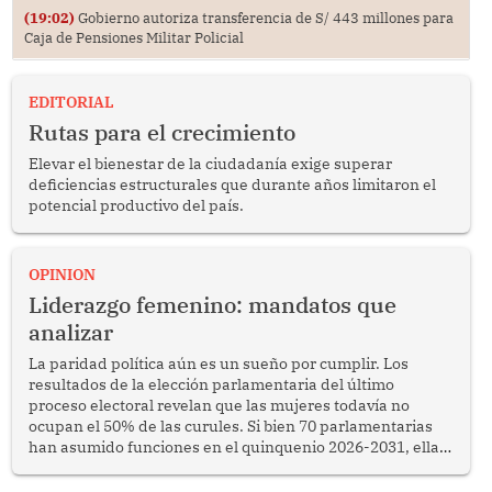
(19:02)
Gobierno autoriza transferencia de S/ 443 millones para
Caja de Pensiones Militar Policial
EDITORIAL
Rutas para el crecimiento
Elevar el bienestar de la ciudadanía exige superar
deficiencias estructurales que durante años limitaron el
potencial productivo del país.
OPINION
Liderazgo femenino: mandatos que
analizar
La paridad política aún es un sueño por cumplir. Los
resultados de la elección parlamentaria del último
proceso electoral revelan que las mujeres todavía no
ocupan el 50% de las curules. Si bien 70 parlamentarias
han asumido funciones en el quinquenio 2026-2031, ellas
representan apenas el 36.8% de los 190 integrantes del
nuevo Congreso bicameral (60 senadores y 130