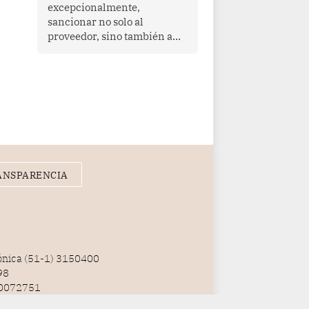
que enfrenta desafíos en
excepcionalmente,
materia de desarrollo,
sancionar no solo al
cohesión social y
proveedor, sino también a
gobernabilidad.
las personas naturales que
ejercen su dirección,
gerencia o administración,
siempre que estas personas
hayan participado con dolo o
culpa inexcusable en el
planeamiento, la realización
o la ejecución de la
infracción. En un caso
ANSPARENCIA
reciente, Indecopi sancionó
al gerente de un proveedor
de servicios de
entretenimiento por la
frustrada realización de un
meet and greet con Lionel
fónica (51-1) 3150400
Messi, cuya presencia fue
98
ofrecida, a su vez, por el
100072751
gerente de la empresa