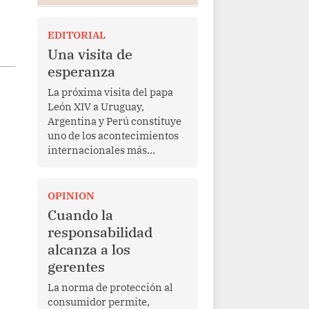
EDITORIAL
Una visita de
esperanza
La próxima visita del papa
León XIV a Uruguay,
Argentina y Perú constituye
uno de los acontecimientos
internacionales más
relevantes para América
Latina en los últimos años.
Más allá de su dimensión
OPINION
religiosa, esta gira
Cuando la
representa una oportunidad
responsabilidad
para reafirmar el valor del
alcanza a los
diálogo, fortalecer los
gerentes
vínculos entre los pueblos y
proyectar una imagen de
La norma de protección al
cooperación en una región
consumidor permite,