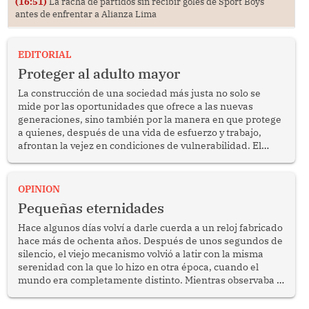
(16:51)
La racha de partidos sin recibir goles de Sport Boys
antes de enfrentar a Alianza Lima
EDITORIAL
Proteger al adulto mayor
La construcción de una sociedad más justa no solo se
mide por las oportunidades que ofrece a las nuevas
generaciones, sino también por la manera en que protege
a quienes, después de una vida de esfuerzo y trabajo,
afrontan la vejez en condiciones de vulnerabilidad. El
anuncio formulado por la presidenta de la república,
Keiko Fujimori, de incrementar de 350 a 700 soles
bimestrales el subsidio que reciben los beneficiarios del
OPINION
programa Pensión 65 abre una oportunidad para
Pequeñas eternidades
reflexionar sobre la importancia de fortalecer las políticas
públicas dirigidas a los adultos mayores en pobreza.
Hace algunos días volví a darle cuerda a un reloj fabricado
hace más de ochenta años. Después de unos segundos de
silencio, el viejo mecanismo volvió a latir con la misma
serenidad con la que lo hizo en otra época, cuando el
mundo era completamente distinto. Mientras observaba el
lento movimiento de sus agujas pensé que algunas cosas
poseen una misteriosa capacidad para sobrevivir al