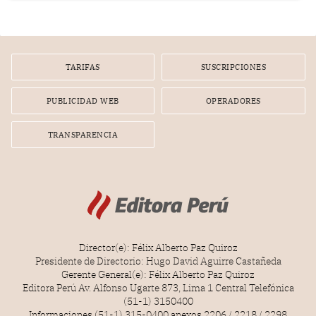
nuevo Congreso bicameral (60 senadores y 130
diputados).
TARIFAS
SUSCRIPCIONES
PUBLICIDAD WEB
OPERADORES
TRANSPARENCIA
Director(e): Félix Alberto Paz Quiroz
Presidente de Directorio: Hugo David Aguirre Castañeda
Gerente General(e): Félix Alberto Paz Quiroz
Editora Perú Av. Alfonso Ugarte 873, Lima 1 Central Telefónica
(51-1) 3150400
Informaciones (51-1) 315-0400 anexos 2206 / 2218 / 2298