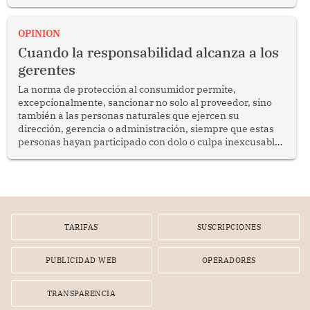
del diálogo, fortalecer los vínculos entre los pueblos y
proyectar una imagen de cooperación en una región que
enfrenta desafíos en materia de desarrollo, cohesión
OPINION
social y gobernabilidad.
Cuando la responsabilidad alcanza a los
gerentes
La norma de protección al consumidor permite,
excepcionalmente, sancionar no solo al proveedor, sino
también a las personas naturales que ejercen su
dirección, gerencia o administración, siempre que estas
personas hayan participado con dolo o culpa inexcusable
en el planeamiento, la realización o la ejecución de la
infracción. En un caso reciente, Indecopi sancionó al
gerente de un proveedor de servicios de entretenimiento
por la frustrada realización de un meet and greet con
Lionel Messi, cuya presencia fue ofrecida, a su vez, por el
gerente de la empresa promotora en una entrevista
TARIFAS
SUSCRIPCIONES
radial.
PUBLICIDAD WEB
OPERADORES
TRANSPARENCIA