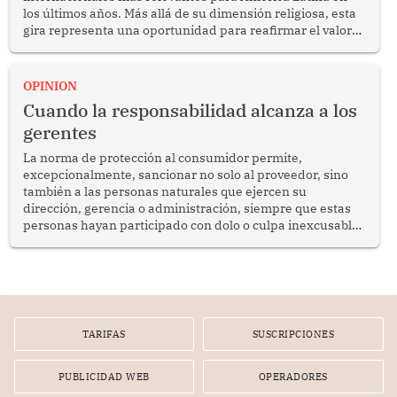
los últimos años. Más allá de su dimensión religiosa, esta
gira representa una oportunidad para reafirmar el valor
del diálogo, fortalecer los vínculos entre los pueblos y
proyectar una imagen de cooperación en una región que
enfrenta desafíos en materia de desarrollo, cohesión
OPINION
social y gobernabilidad.
Cuando la responsabilidad alcanza a los
gerentes
La norma de protección al consumidor permite,
excepcionalmente, sancionar no solo al proveedor, sino
también a las personas naturales que ejercen su
dirección, gerencia o administración, siempre que estas
personas hayan participado con dolo o culpa inexcusable
en el planeamiento, la realización o la ejecución de la
infracción. En un caso reciente, Indecopi sancionó al
gerente de un proveedor de servicios de entretenimiento
por la frustrada realización de un meet and greet con
Lionel Messi, cuya presencia fue ofrecida, a su vez, por el
gerente de la empresa promotora en una entrevista
TARIFAS
SUSCRIPCIONES
radial.
PUBLICIDAD WEB
OPERADORES