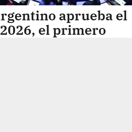
rgentino aprueba el
2026, el primero
ción de Milei
o de Milei contó con el apoyo de
derecha y de diputados alineados c
as de las provincias más
ic (EFE).- El Parlamento argentino
026, el primero desde la asunción