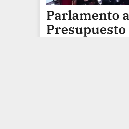
Parlamento a
Presupuesto 
desde la asun
En la sesión, el partid
formaciones de centro
gobernadores de algun
importantes.
26/12/2025 23:02
Buenos Aires, 26 d
aprobó este viernes el Presupuesto 2