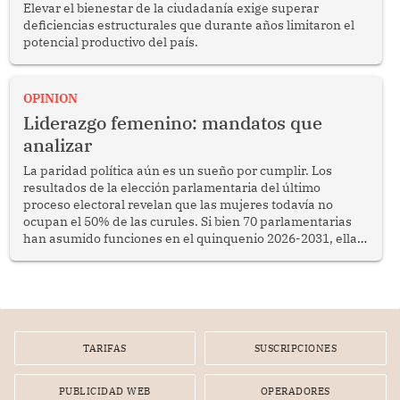
Elevar el bienestar de la ciudadanía exige superar
deficiencias estructurales que durante años limitaron el
potencial productivo del país.
OPINION
Liderazgo femenino: mandatos que
analizar
La paridad política aún es un sueño por cumplir. Los
resultados de la elección parlamentaria del último
proceso electoral revelan que las mujeres todavía no
ocupan el 50% de las curules. Si bien 70 parlamentarias
han asumido funciones en el quinquenio 2026-2031, ellas
representan apenas el 36.8% de los 190 integrantes del
nuevo Congreso bicameral (60 senadores y 130
diputados).
TARIFAS
SUSCRIPCIONES
PUBLICIDAD WEB
OPERADORES