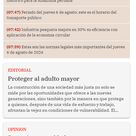
histórico para la Amazonía peruana
(07:47)
Feriado del jueves 6 de agosto: este es el horario del
transporte público
(07:42)
Industria pesquera mejora en 30% su eficiencia con
aplicación de la economía circular
(07:39)
Estas son las normas legales más importantes del jueves
6 de agosto de 2026
EDITORIAL
Proteger al adulto mayor
La construcción de una sociedad más justa no solo se
mide por las oportunidades que ofrece a las nuevas
generaciones, sino también por la manera en que protege
a quienes, después de una vida de esfuerzo y trabajo,
afrontan la vejez en condiciones de vulnerabilidad. El
anuncio formulado por la presidenta de la república,
Keiko Fujimori, de incrementar de 350 a 700 soles
bimestrales el subsidio que reciben los beneficiarios del
OPINION
programa Pensión 65 abre una oportunidad para