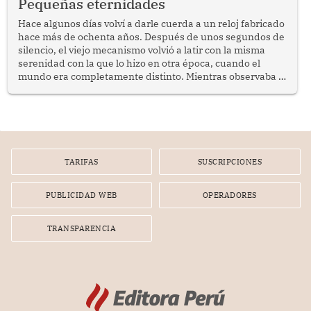
Pequeñas eternidades
reflexionar sobre la importancia de fortalecer las políticas
públicas dirigidas a los adultos mayores en pobreza.
Hace algunos días volví a darle cuerda a un reloj fabricado
hace más de ochenta años. Después de unos segundos de
silencio, el viejo mecanismo volvió a latir con la misma
serenidad con la que lo hizo en otra época, cuando el
mundo era completamente distinto. Mientras observaba el
lento movimiento de sus agujas pensé que algunas cosas
poseen una misteriosa capacidad para sobrevivir al
tiempo.
TARIFAS
SUSCRIPCIONES
PUBLICIDAD WEB
OPERADORES
TRANSPARENCIA