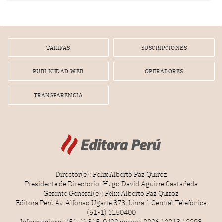
infracción. En un caso reciente, Indecopi sancionó al
gerente de un proveedor de servicios de entretenimiento
por la frustrada realización de un meet and greet con
Lionel Messi, cuya presencia fue ofrecida, a su vez, por el
gerente de la empresa promotora en una entrevista
TARIFAS
SUSCRIPCIONES
radial.
PUBLICIDAD WEB
OPERADORES
TRANSPARENCIA
Director(e): Félix Alberto Paz Quiroz
Presidente de Directorio: Hugo David Aguirre Castañeda
Gerente General(e): Félix Alberto Paz Quiroz
Editora Perú Av. Alfonso Ugarte 873, Lima 1 Central Telefónica
(51-1) 3150400
Informaciones (51-1) 315-0400 anexos 2206 / 2218 / 2298