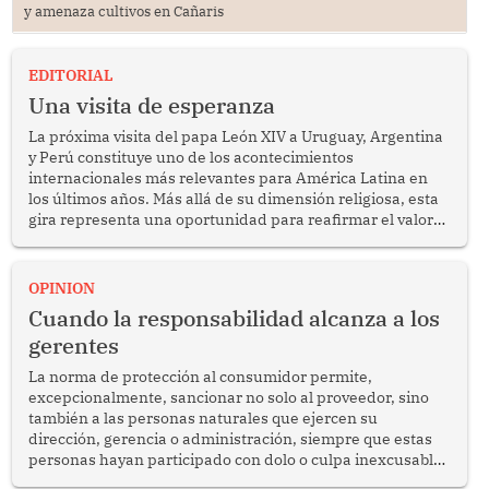
y amenaza cultivos en Cañaris
EDITORIAL
Una visita de esperanza
La próxima visita del papa León XIV a Uruguay, Argentina
y Perú constituye uno de los acontecimientos
internacionales más relevantes para América Latina en
los últimos años. Más allá de su dimensión religiosa, esta
gira representa una oportunidad para reafirmar el valor
del diálogo, fortalecer los vínculos entre los pueblos y
proyectar una imagen de cooperación en una región que
enfrenta desafíos en materia de desarrollo, cohesión
OPINION
social y gobernabilidad.
Cuando la responsabilidad alcanza a los
gerentes
La norma de protección al consumidor permite,
excepcionalmente, sancionar no solo al proveedor, sino
también a las personas naturales que ejercen su
dirección, gerencia o administración, siempre que estas
personas hayan participado con dolo o culpa inexcusable
en el planeamiento, la realización o la ejecución de la