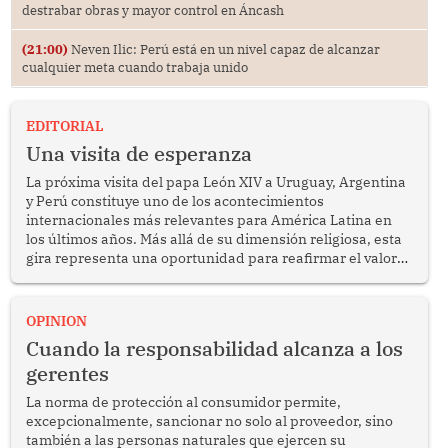
destrabar obras y mayor control en Áncash
(21:00)
Neven Ilic: Perú está en un nivel capaz de alcanzar
cualquier meta cuando trabaja unido
EDITORIAL
Una visita de esperanza
La próxima visita del papa León XIV a Uruguay, Argentina
y Perú constituye uno de los acontecimientos
internacionales más relevantes para América Latina en
los últimos años. Más allá de su dimensión religiosa, esta
gira representa una oportunidad para reafirmar el valor
del diálogo, fortalecer los vínculos entre los pueblos y
proyectar una imagen de cooperación en una región que
enfrenta desafíos en materia de desarrollo, cohesión
OPINION
social y gobernabilidad.
Cuando la responsabilidad alcanza a los
gerentes
La norma de protección al consumidor permite,
excepcionalmente, sancionar no solo al proveedor, sino
también a las personas naturales que ejercen su