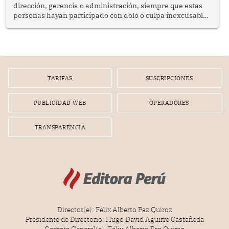
dirección, gerencia o administración, siempre que estas
personas hayan participado con dolo o culpa inexcusable
en el planeamiento, la realización o la ejecución de la
infracción. En un caso reciente, Indecopi sancionó al
gerente de un proveedor de servicios de entretenimiento
por la frustrada realización de un meet and greet con
Lionel Messi, cuya presencia fue ofrecida, a su vez, por el
gerente de la empresa promotora en una entrevista
TARIFAS
SUSCRIPCIONES
radial.
PUBLICIDAD WEB
OPERADORES
TRANSPARENCIA
Director(e): Félix Alberto Paz Quiroz
Presidente de Directorio: Hugo David Aguirre Castañeda
Gerente General(e): Félix Alberto Paz Quiroz