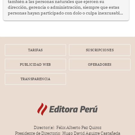
también a las personas naturales que ejercen su
dirección, gerencia o administración, siempre que estas
personas hayan participado con dolo o culpa inexcusable
en el planeamiento, la realización o la ejecución de la
infracción. En un caso reciente, Indecopi sancionó al
gerente de un proveedor de servicios de entretenimiento
por la frustrada realización de un meet and greet con
Lionel Messi, cuya presencia fue ofrecida, a su vez, por el
gerente de la empresa promotora en una entrevista
TARIFAS
SUSCRIPCIONES
radial.
PUBLICIDAD WEB
OPERADORES
TRANSPARENCIA
Director(e): Félix Alberto Paz Quiroz
Presidente de Directorio: Hugo David Aguirre Castañeda