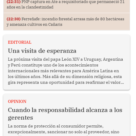
(22:31)
PNP captura en Ate a requisitoriado que permaneció 21
años en la clandestinidad
(22:30)
Ferreñafe: incendio forestal arrasa más de 80 hectáreas
y amenaza cultivos en Cañaris
EDITORIAL
Una visita de esperanza
La próxima visita del papa León XIV a Uruguay, Argentina
y Perú constituye uno de los acontecimientos
internacionales más relevantes para América Latina en
los últimos años. Más allá de su dimensión religiosa, esta
gira representa una oportunidad para reafirmar el valor
del diálogo, fortalecer los vínculos entre los pueblos y
proyectar una imagen de cooperación en una región que
enfrenta desafíos en materia de desarrollo, cohesión
OPINION
social y gobernabilidad.
Cuando la responsabilidad alcanza a los
gerentes
La norma de protección al consumidor permite,
excepcionalmente, sancionar no solo al proveedor, sino