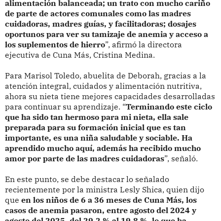
alimentación balanceada; un trato con mucho cariño
de parte de actores comunales como las madres
cuidadoras, madres guías, y facilitadoras; dosajes
oportunos para ver su tamizaje de anemia y acceso a
los suplementos de hierro
”, afirmó la directora
ejecutiva de Cuna Más, Cristina Medina.
Para Marisol Toledo, abuelita de Deborah, gracias a la
atención integral, cuidados y alimentación nutritiva,
ahora su nieta tiene mejores capacidades desarrolladas
para continuar su aprendizaje. “
Terminando este ciclo
que ha sido tan hermoso para mi nieta, ella sale
preparada para su formación inicial que es tan
importante, es una niña saludable y sociable. Ha
aprendido mucho aquí, además ha recibido mucho
amor por parte de las madres cuidadoras
”, señaló.
En este punto, se debe destacar lo señalado
recientemente por la ministra Lesly Shica, quien dijo
que
en los niños de 6 a 36 meses de Cuna Más, los
casos de anemia pasaron, entre agosto del 2024 y
agosto del 2025, del 29,2 % al 19,8 %, lo que ha