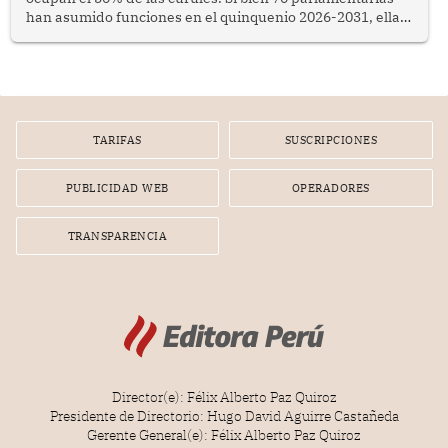
han asumido funciones en el quinquenio 2026-2031, ellas
representan apenas el 36.8% de los 190 integrantes del
nuevo Congreso bicameral (60 senadores y 130
diputados).
TARIFAS
SUSCRIPCIONES
PUBLICIDAD WEB
OPERADORES
TRANSPARENCIA
Director(e): Félix Alberto Paz Quiroz
Presidente de Directorio: Hugo David Aguirre Castañeda
Gerente General(e): Félix Alberto Paz Quiroz