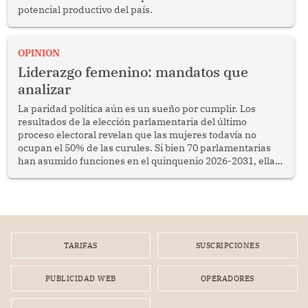
potencial productivo del país.
OPINION
Liderazgo femenino: mandatos que
analizar
La paridad política aún es un sueño por cumplir. Los
resultados de la elección parlamentaria del último
proceso electoral revelan que las mujeres todavía no
ocupan el 50% de las curules. Si bien 70 parlamentarias
han asumido funciones en el quinquenio 2026-2031, ellas
representan apenas el 36.8% de los 190 integrantes del
nuevo Congreso bicameral (60 senadores y 130
diputados).
TARIFAS
SUSCRIPCIONES
PUBLICIDAD WEB
OPERADORES