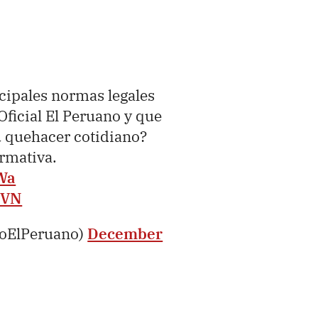
ncipales normas legales
Oficial El Peruano y que
u quehacer cotidiano?
ormativa.
Wa
vVN
ioElPeruano)
December