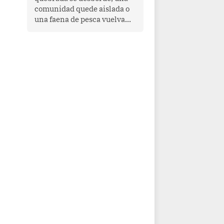
comunidad quede aislada o
una faena de pesca vuelva
con las redes vacías, el
océano avisa. Hoy las señales
son claras: el Pacífico
tropical se está calentando y
el Perú tiene una ventana
estrecha para prepararse.