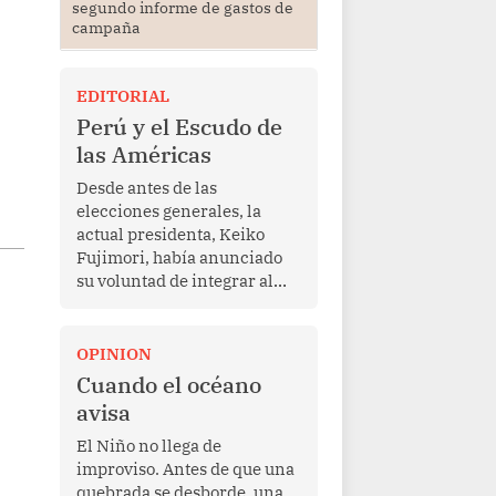
segundo informe de gastos de
campaña
EDITORIAL
Perú y el Escudo de
las Américas
Desde antes de las
elecciones generales, la
actual presidenta, Keiko
Fujimori, había anunciado
su voluntad de integrar al
Perú a la iniciativa Escudo
de las Américas, presentada
en marzo de este año por el
OPINION
mandatario estadounidense
Cuando el océano
Donald Trump, con el fin de
avisa
enfrentar al crimen
transnacional organizado y
El Niño no llega de
al tráfico de drogas.
improviso. Antes de que una
quebrada se desborde, una