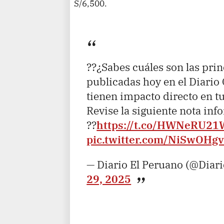
S/6,500.
??¿Sabes cuáles son las pri
publicadas hoy en el Diario 
tienen impacto directo en t
Revise la siguiente nota inf
??
https://t.co/HWNeRU21
pic.twitter.com/NiSwOHg
— Diario El Peruano (@Diar
29, 2025