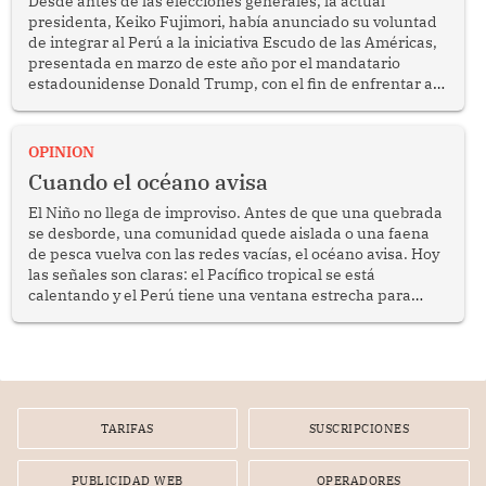
Desde antes de las elecciones generales, la actual
presidenta, Keiko Fujimori, había anunciado su voluntad
de integrar al Perú a la iniciativa Escudo de las Américas,
presentada en marzo de este año por el mandatario
estadounidense Donald Trump, con el fin de enfrentar al
crimen transnacional organizado y al tráfico de drogas.
OPINION
Cuando el océano avisa
El Niño no llega de improviso. Antes de que una quebrada
se desborde, una comunidad quede aislada o una faena
de pesca vuelva con las redes vacías, el océano avisa. Hoy
las señales son claras: el Pacífico tropical se está
calentando y el Perú tiene una ventana estrecha para
prepararse.
TARIFAS
SUSCRIPCIONES
PUBLICIDAD WEB
OPERADORES