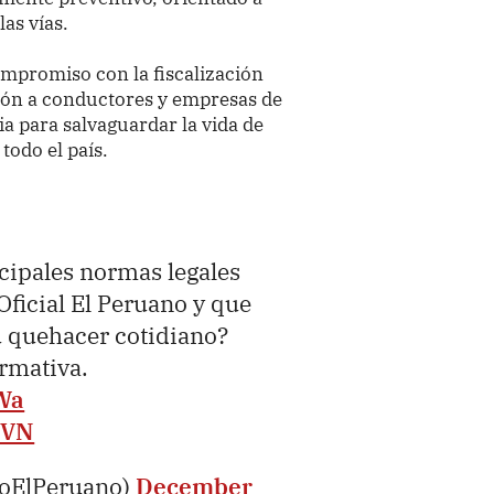
as vías.
ompromiso con la fiscalización
ción a conductores y empresas de
ia para salvaguardar la vida de
todo el país.
ncipales normas legales
Oficial El Peruano y que
u quehacer cotidiano?
ormativa.
Wa
vVN
ioElPeruano)
December