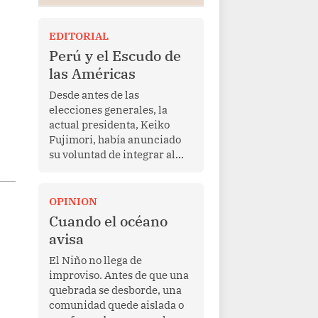
EDITORIAL
Perú y el Escudo de
las Américas
Desde antes de las
elecciones generales, la
actual presidenta, Keiko
Fujimori, había anunciado
su voluntad de integrar al
Perú a la iniciativa Escudo
de las Américas, presentada
en marzo de este año por el
OPINION
mandatario estadounidense
Cuando el océano
Donald Trump, con el fin de
avisa
enfrentar al crimen
transnacional organizado y
El Niño no llega de
al tráfico de drogas.
improviso. Antes de que una
quebrada se desborde, una
comunidad quede aislada o