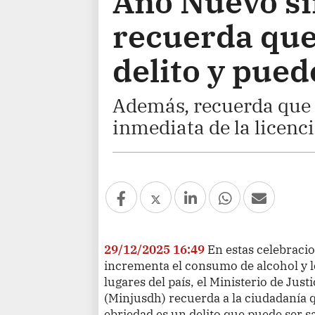
Año Nuevo si
recuerda que
delito y pued
Además, recuerda que 
inmediata de la licenci
29/12/2025 16:49
En estas celebraci
incrementa el consumo de alcohol y l
lugares del país, el Ministerio de Ju
(Minjusdh) recuerda a la ciudadanía 
ebriedad es un delito que puede ser s