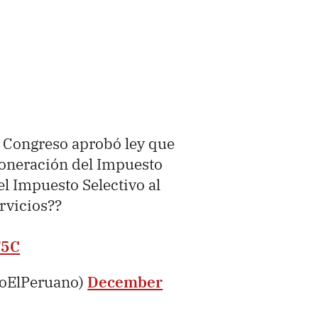
 Congreso aprobó ley que
xoneración del Impuesto
el Impuesto Selectivo al
rvicios??
F5C
ioElPeruano)
December