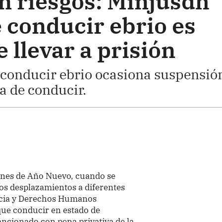
n riesgos: Minjusdh
 conducir ebrio es
e llevar a prisión
conducir ebrio ocasiona suspensió
a de conducir.
ones de Año Nuevo, cuando se
os desplazamientos a diferentes
sticia y Derechos Humanos
que conducir en estado de
ancionado con pena privativa de la