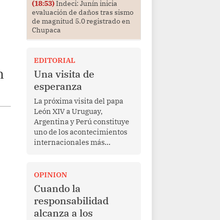
(18:53)
Indeci: Junín inicia
evaluación de daños tras sismo
de magnitud 5.0 registrado en
Chupaca
EDITORIAL
n
Una visita de
esperanza
La próxima visita del papa
León XIV a Uruguay,
Argentina y Perú constituye
uno de los acontecimientos
internacionales más
relevantes para América
Latina en los últimos años.
Más allá de su dimensión
OPINION
religiosa, esta gira
Cuando la
representa una oportunidad
responsabilidad
para reafirmar el valor del
alcanza a los
diálogo, fortalecer los