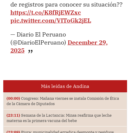
de registros para conocer su situación??
https://t.co/K8fRjEWZxc
pic.twitter.com/VIToGk2jEL
— Diario El Peruano
(@DiarioElPeruano)
December 29,
2025
Más leídas de Andina
(00:00)
Congreso: Mañana viernes se instala Comisión de Ética
de la Cámara de Diputados
(23:11)
Semana de la Lactancia: Minsa reafirma que leche
materna es la primera vacuna del bebe
(23:09)
Piura: municipalidad erradica desmonte y residuos