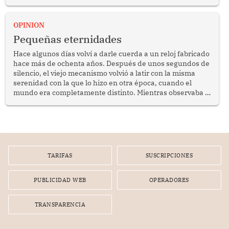
anuncio formulado por la presidenta de la república,
Keiko Fujimori, de incrementar de 350 a 700 soles
bimestrales el subsidio que reciben los beneficiarios del
OPINION
programa Pensión 65 abre una oportunidad para
Pequeñas eternidades
reflexionar sobre la importancia de fortalecer las políticas
públicas dirigidas a los adultos mayores en pobreza.
Hace algunos días volví a darle cuerda a un reloj fabricado
hace más de ochenta años. Después de unos segundos de
silencio, el viejo mecanismo volvió a latir con la misma
serenidad con la que lo hizo en otra época, cuando el
mundo era completamente distinto. Mientras observaba el
lento movimiento de sus agujas pensé que algunas cosas
poseen una misteriosa capacidad para sobrevivir al
tiempo.
TARIFAS
SUSCRIPCIONES
PUBLICIDAD WEB
OPERADORES
TRANSPARENCIA