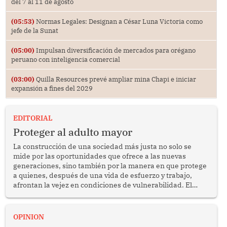
del 7 al 11 de agosto
(05:53)
Normas Legales: Designan a César Luna Victoria como
jefe de la Sunat
(05:00)
Impulsan diversificación de mercados para orégano
peruano con inteligencia comercial
(03:00)
Quilla Resources prevé ampliar mina Chapi e iniciar
expansión a fines del 2029
EDITORIAL
Proteger al adulto mayor
La construcción de una sociedad más justa no solo se
mide por las oportunidades que ofrece a las nuevas
generaciones, sino también por la manera en que protege
a quienes, después de una vida de esfuerzo y trabajo,
afrontan la vejez en condiciones de vulnerabilidad. El
anuncio formulado por la presidenta de la república,
Keiko Fujimori, de incrementar de 350 a 700 soles
bimestrales el subsidio que reciben los beneficiarios del
OPINION
programa Pensión 65 abre una oportunidad para