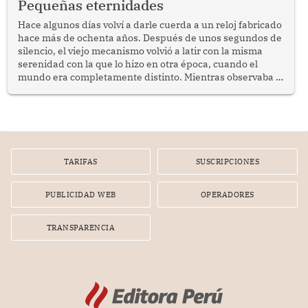
Pequeñas eternidades
reflexionar sobre la importancia de fortalecer las políticas
públicas dirigidas a los adultos mayores en pobreza.
Hace algunos días volví a darle cuerda a un reloj fabricado
hace más de ochenta años. Después de unos segundos de
silencio, el viejo mecanismo volvió a latir con la misma
serenidad con la que lo hizo en otra época, cuando el
mundo era completamente distinto. Mientras observaba el
lento movimiento de sus agujas pensé que algunas cosas
poseen una misteriosa capacidad para sobrevivir al
tiempo.
TARIFAS
SUSCRIPCIONES
PUBLICIDAD WEB
OPERADORES
TRANSPARENCIA