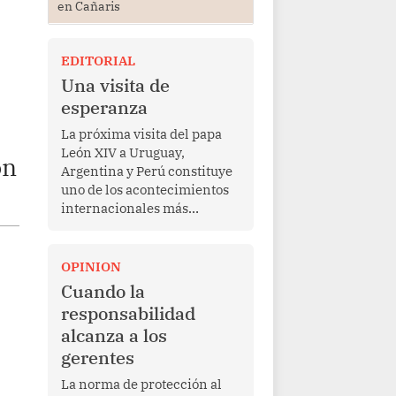
en Cañaris
EDITORIAL
Una visita de
esperanza
La próxima visita del papa
León XIV a Uruguay,
ón
Argentina y Perú constituye
uno de los acontecimientos
internacionales más
relevantes para América
Latina en los últimos años.
Más allá de su dimensión
OPINION
religiosa, esta gira
Cuando la
representa una oportunidad
responsabilidad
para reafirmar el valor del
alcanza a los
diálogo, fortalecer los
gerentes
vínculos entre los pueblos y
proyectar una imagen de
La norma de protección al
cooperación en una región