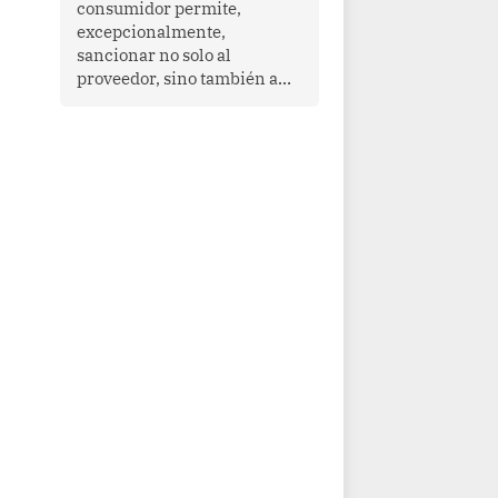
consumidor permite,
que enfrenta desafíos en
excepcionalmente,
materia de desarrollo,
sancionar no solo al
cohesión social y
proveedor, sino también a
gobernabilidad.
las personas naturales que
ejercen su dirección,
gerencia o administración,
siempre que estas personas
hayan participado con dolo o
culpa inexcusable en el
planeamiento, la realización
o la ejecución de la
infracción. En un caso
reciente, Indecopi sancionó
al gerente de un proveedor
de servicios de
entretenimiento por la
frustrada realización de un
meet and greet con Lionel
Messi, cuya presencia fue
ofrecida, a su vez, por el