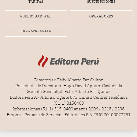
TARIFAS
SUSCRIPCIONES
radial.
PUBLICIDAD WEB
OPERADORES
TRANSPARENCIA
Director(e): Félix Alberto Paz Quiroz
Presidente de Directorio: Hugo David Aguirre Castañeda
Gerente General(e): Félix Alberto Paz Quiroz
Editora Perú Av. Alfonso Ugarte 873, Lima 1 Central Telefónica
(51-1) 3150400
Informaciones (51-1) 315-0400 anexos 2206 / 2218 / 2298
Empresa Peruana de Servicios Editoriales S.A. RUC 20100072751