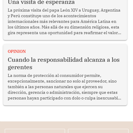
Una visita de esperanza
La próxima visita del papa León XIV a Uruguay, Argentina
y Perú constituye uno de los acontecimientos
internacionales más relevantes para América Latina en
los últimos años. Más allá de su dimensión religiosa, esta
gira representa una oportunidad para reafirmar el valor
del diálogo, fortalecer los vínculos entre los pueblos y
proyectar una imagen de cooperación en una región que
enfrenta desafíos en materia de desarrollo, cohesión
OPINION
social y gobernabilidad.
Cuando la responsabilidad alcanza a los
gerentes
La norma de protección al consumidor permite,
excepcionalmente, sancionar no solo al proveedor, sino
también a las personas naturales que ejercen su
dirección, gerencia o administración, siempre que estas
personas hayan participado con dolo o culpa inexcusable
en el planeamiento, la realización o la ejecución de la
infracción. En un caso reciente, Indecopi sancionó al
gerente de un proveedor de servicios de entretenimiento
por la frustrada realización de un meet and greet con
Lionel Messi, cuya presencia fue ofrecida, a su vez, por el
gerente de la empresa promotora en una entrevista