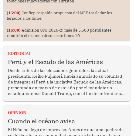
soluciones innovadoras con Turistón
(15:00)
Confiep respalda propuesta del MEF trasladar los
feriados a los lunes
(15:00)
Admisión UNI 2026-2: más de 5,500 postulantes
rendirán el examen desde este lunes 10
EDITORIAL
Perú y el Escudo de las Américas
Desde antes de las elecciones generales, la actual
presidenta, Keiko Fujimori, había anunciado su voluntad
de integrar al Perú a la iniciativa Escudo de las Américas,
presentada en marzo de este año por el mandatario
estadounidense Donald Trump, con el fin de enfrentar al
crimen transnacional organizado y al tráfico de drogas.
OPINION
Cuando el océano avisa
El Niño no llega de improviso. Antes de que una quebrada
se desborde, una comunidad quede aislada o una faena