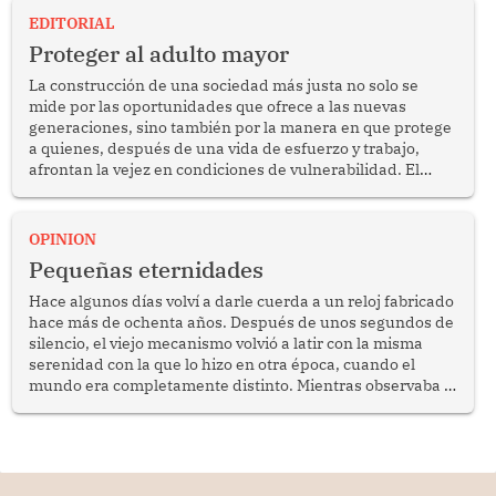
EDITORIAL
Proteger al adulto mayor
La construcción de una sociedad más justa no solo se
mide por las oportunidades que ofrece a las nuevas
generaciones, sino también por la manera en que protege
a quienes, después de una vida de esfuerzo y trabajo,
afrontan la vejez en condiciones de vulnerabilidad. El
anuncio formulado por la presidenta de la república,
Keiko Fujimori, de incrementar de 350 a 700 soles
bimestrales el subsidio que reciben los beneficiarios del
OPINION
programa Pensión 65 abre una oportunidad para
Pequeñas eternidades
reflexionar sobre la importancia de fortalecer las políticas
públicas dirigidas a los adultos mayores en pobreza.
Hace algunos días volví a darle cuerda a un reloj fabricado
hace más de ochenta años. Después de unos segundos de
silencio, el viejo mecanismo volvió a latir con la misma
serenidad con la que lo hizo en otra época, cuando el
mundo era completamente distinto. Mientras observaba el
lento movimiento de sus agujas pensé que algunas cosas
poseen una misteriosa capacidad para sobrevivir al
tiempo.