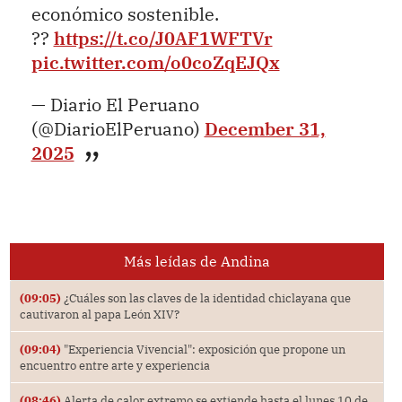
económico sostenible.
??
https://t.co/J0AF1WFTVr
pic.twitter.com/o0coZqEJQx
— Diario El Peruano
(@DiarioElPeruano)
December 31,
2025
Más leídas de Andina
(09:05)
¿Cuáles son las claves de la identidad chiclayana que
cautivaron al papa León XIV?
(09:04)
"Experiencia Vivencial": exposición que propone un
encuentro entre arte y experiencia
(08:46)
Alerta de calor extremo se extiende hasta el lunes 10 de