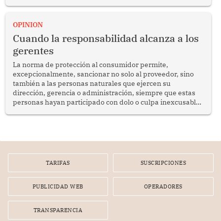
del diálogo, fortalecer los vínculos entre los pueblos y
proyectar una imagen de cooperación en una región que
enfrenta desafíos en materia de desarrollo, cohesión
OPINION
social y gobernabilidad.
Cuando la responsabilidad alcanza a los
gerentes
La norma de protección al consumidor permite,
excepcionalmente, sancionar no solo al proveedor, sino
también a las personas naturales que ejercen su
dirección, gerencia o administración, siempre que estas
personas hayan participado con dolo o culpa inexcusable
en el planeamiento, la realización o la ejecución de la
infracción. En un caso reciente, Indecopi sancionó al
gerente de un proveedor de servicios de entretenimiento
por la frustrada realización de un meet and greet con
Lionel Messi, cuya presencia fue ofrecida, a su vez, por el
gerente de la empresa promotora en una entrevista
TARIFAS
SUSCRIPCIONES
radial.
PUBLICIDAD WEB
OPERADORES
TRANSPARENCIA