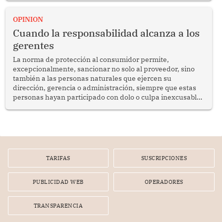
proyectar una imagen de cooperación en una región que
enfrenta desafíos en materia de desarrollo, cohesión
OPINION
social y gobernabilidad.
Cuando la responsabilidad alcanza a los
gerentes
La norma de protección al consumidor permite,
excepcionalmente, sancionar no solo al proveedor, sino
también a las personas naturales que ejercen su
dirección, gerencia o administración, siempre que estas
personas hayan participado con dolo o culpa inexcusable
en el planeamiento, la realización o la ejecución de la
infracción. En un caso reciente, Indecopi sancionó al
gerente de un proveedor de servicios de entretenimiento
por la frustrada realización de un meet and greet con
Lionel Messi, cuya presencia fue ofrecida, a su vez, por el
gerente de la empresa promotora en una entrevista
TARIFAS
SUSCRIPCIONES
radial.
PUBLICIDAD WEB
OPERADORES
TRANSPARENCIA