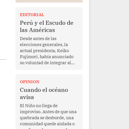
EDITORIAL
Perú y el Escudo de
las Américas
Desde antes de las
elecciones generales, la
actual presidenta, Keiko
Fujimori, había anunciado
su voluntad de integrar al
Perú a la iniciativa Escudo
de las Américas, presentada
en marzo de este año por el
OPINION
mandatario estadounidense
Cuando el océano
Donald Trump, con el fin de
avisa
enfrentar al crimen
transnacional organizado y
El Niño no llega de
al tráfico de drogas.
improviso. Antes de que una
quebrada se desborde, una
comunidad quede aislada o