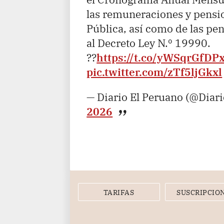
las remuneraciones y pensi
Pública, así como de las pe
al Decreto Ley N.º 19990.
??
https://t.co/yWSqrGfDP
pic.twitter.com/zTf5ljGkxl
— Diario El Peruano (@Diar
2026
TARIFAS
SUSCRIPCIO