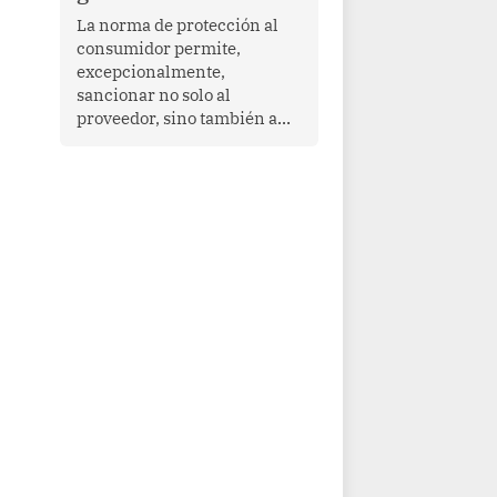
proyectar una imagen de
La norma de protección al
cooperación en una región
consumidor permite,
que enfrenta desafíos en
excepcionalmente,
materia de desarrollo,
sancionar no solo al
cohesión social y
proveedor, sino también a
gobernabilidad.
las personas naturales que
ejercen su dirección,
gerencia o administración,
siempre que estas personas
hayan participado con dolo o
culpa inexcusable en el
planeamiento, la realización
o la ejecución de la
infracción. En un caso
reciente, Indecopi sancionó
al gerente de un proveedor
de servicios de
entretenimiento por la
frustrada realización de un
meet and greet con Lionel
Messi, cuya presencia fue