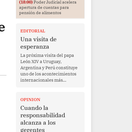
(18:00)
Poder Judicial acelera
apertura de cuentas para
pensión de alimentos
e
EDITORIAL
Una visita de
esperanza
La próxima visita del papa
León XIV a Uruguay,
Argentina y Perú constituye
uno de los acontecimientos
internacionales más
relevantes para América
Latina en los últimos años.
Más allá de su dimensión
OPINION
religiosa, esta gira
Cuando la
representa una oportunidad
responsabilidad
para reafirmar el valor del
alcanza a los
diálogo, fortalecer los
gerentes
vínculos entre los pueblos y