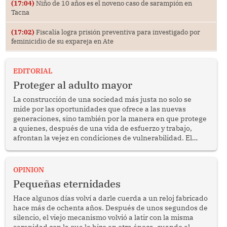
(17:04)
Niño de 10 años es el noveno caso de sarampión en
Tacna
(17:02)
Fiscalía logra prisión preventiva para investigado por
feminicidio de su expareja en Ate
EDITORIAL
Proteger al adulto mayor
La construcción de una sociedad más justa no solo se
mide por las oportunidades que ofrece a las nuevas
generaciones, sino también por la manera en que protege
a quienes, después de una vida de esfuerzo y trabajo,
afrontan la vejez en condiciones de vulnerabilidad. El
anuncio formulado por la presidenta de la república,
Keiko Fujimori, de incrementar de 350 a 700 soles
bimestrales el subsidio que reciben los beneficiarios del
OPINION
programa Pensión 65 abre una oportunidad para
Pequeñas eternidades
reflexionar sobre la importancia de fortalecer las políticas
públicas dirigidas a los adultos mayores en pobreza.
Hace algunos días volví a darle cuerda a un reloj fabricado
hace más de ochenta años. Después de unos segundos de
silencio, el viejo mecanismo volvió a latir con la misma