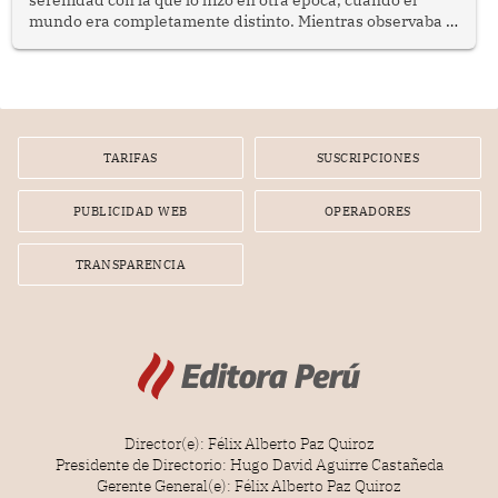
serenidad con la que lo hizo en otra época, cuando el
mundo era completamente distinto. Mientras observaba el
lento movimiento de sus agujas pensé que algunas cosas
poseen una misteriosa capacidad para sobrevivir al
tiempo.
TARIFAS
SUSCRIPCIONES
PUBLICIDAD WEB
OPERADORES
TRANSPARENCIA
Director(e): Félix Alberto Paz Quiroz
Presidente de Directorio: Hugo David Aguirre Castañeda
Gerente General(e): Félix Alberto Paz Quiroz