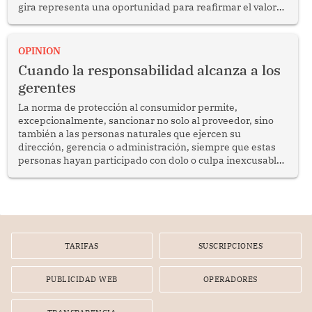
gira representa una oportunidad para reafirmar el valor
del diálogo, fortalecer los vínculos entre los pueblos y
proyectar una imagen de cooperación en una región que
enfrenta desafíos en materia de desarrollo, cohesión
OPINION
social y gobernabilidad.
Cuando la responsabilidad alcanza a los
gerentes
La norma de protección al consumidor permite,
excepcionalmente, sancionar no solo al proveedor, sino
también a las personas naturales que ejercen su
dirección, gerencia o administración, siempre que estas
personas hayan participado con dolo o culpa inexcusable
en el planeamiento, la realización o la ejecución de la
infracción. En un caso reciente, Indecopi sancionó al
gerente de un proveedor de servicios de entretenimiento
por la frustrada realización de un meet and greet con
Lionel Messi, cuya presencia fue ofrecida, a su vez, por el
gerente de la empresa promotora en una entrevista
TARIFAS
SUSCRIPCIONES
radial.
PUBLICIDAD WEB
OPERADORES