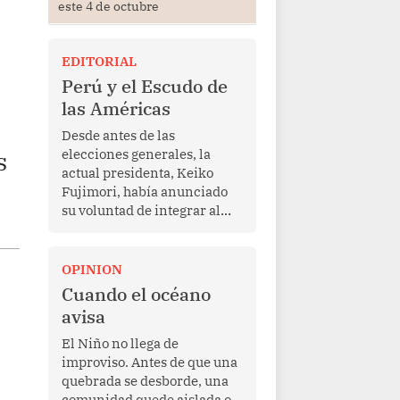
este 4 de octubre
EDITORIAL
Perú y el Escudo de
las Américas
Desde antes de las
elecciones generales, la
s
actual presidenta, Keiko
Fujimori, había anunciado
su voluntad de integrar al
Perú a la iniciativa Escudo
de las Américas, presentada
en marzo de este año por el
OPINION
mandatario estadounidense
Cuando el océano
Donald Trump, con el fin de
avisa
enfrentar al crimen
transnacional organizado y
El Niño no llega de
al tráfico de drogas.
improviso. Antes de que una
quebrada se desborde, una
comunidad quede aislada o