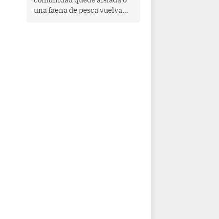
una faena de pesca vuelva
con las redes vacías, el
océano avisa. Hoy las señales
son claras: el Pacífico
tropical se está calentando y
el Perú tiene una ventana
estrecha para prepararse.