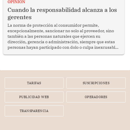
OPINION
social y gobernabilidad.
Cuando la responsabilidad alcanza a los
gerentes
La norma de protección al consumidor permite,
excepcionalmente, sancionar no solo al proveedor, sino
también a las personas naturales que ejercen su
dirección, gerencia o administración, siempre que estas
personas hayan participado con dolo o culpa inexcusable
en el planeamiento, la realización o la ejecución de la
infracción. En un caso reciente, Indecopi sancionó al
gerente de un proveedor de servicios de entretenimiento
por la frustrada realización de un meet and greet con
Lionel Messi, cuya presencia fue ofrecida, a su vez, por el
gerente de la empresa promotora en una entrevista
TARIFAS
SUSCRIPCIONES
radial.
PUBLICIDAD WEB
OPERADORES
TRANSPARENCIA