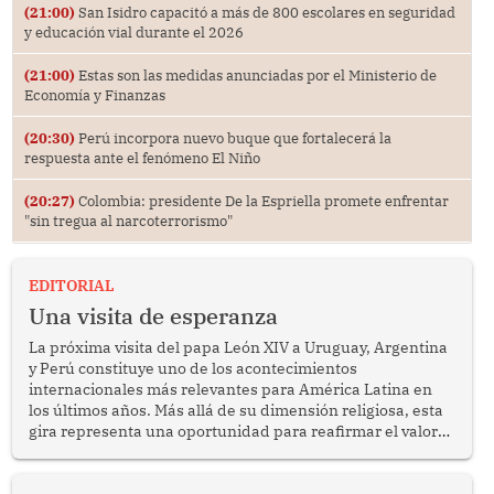
(21:00)
San Isidro capacitó a más de 800 escolares en seguridad
y educación vial durante el 2026
(21:00)
Estas son las medidas anunciadas por el Ministerio de
Economía y Finanzas
(20:30)
Perú incorpora nuevo buque que fortalecerá la
respuesta ante el fenómeno El Niño
(20:27)
Colombia: presidente De la Espriella promete enfrentar
"sin tregua al narcoterrorismo"
EDITORIAL
Una visita de esperanza
La próxima visita del papa León XIV a Uruguay, Argentina
y Perú constituye uno de los acontecimientos
internacionales más relevantes para América Latina en
los últimos años. Más allá de su dimensión religiosa, esta
gira representa una oportunidad para reafirmar el valor
del diálogo, fortalecer los vínculos entre los pueblos y
proyectar una imagen de cooperación en una región que
enfrenta desafíos en materia de desarrollo, cohesión