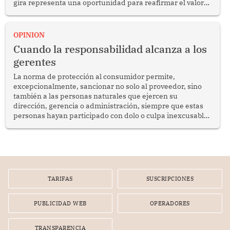
gira representa una oportunidad para reafirmar el valor
del diálogo, fortalecer los vínculos entre los pueblos y
proyectar una imagen de cooperación en una región que
enfrenta desafíos en materia de desarrollo, cohesión
OPINION
social y gobernabilidad.
Cuando la responsabilidad alcanza a los
gerentes
La norma de protección al consumidor permite,
excepcionalmente, sancionar no solo al proveedor, sino
también a las personas naturales que ejercen su
dirección, gerencia o administración, siempre que estas
personas hayan participado con dolo o culpa inexcusable
en el planeamiento, la realización o la ejecución de la
infracción. En un caso reciente, Indecopi sancionó al
gerente de un proveedor de servicios de entretenimiento
por la frustrada realización de un meet and greet con
Lionel Messi, cuya presencia fue ofrecida, a su vez, por el
gerente de la empresa promotora en una entrevista
TARIFAS
SUSCRIPCIONES
radial.
PUBLICIDAD WEB
OPERADORES
TRANSPARENCIA