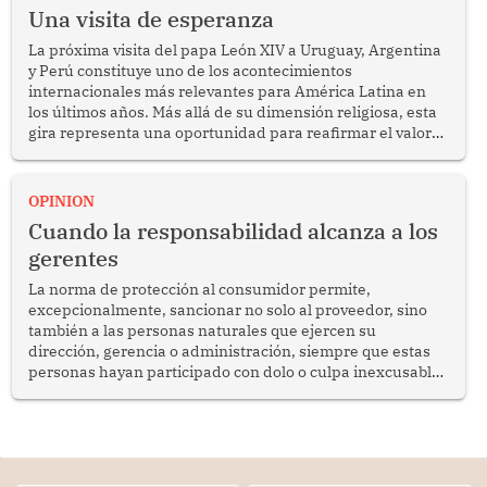
Una visita de esperanza
La próxima visita del papa León XIV a Uruguay, Argentina
y Perú constituye uno de los acontecimientos
internacionales más relevantes para América Latina en
los últimos años. Más allá de su dimensión religiosa, esta
gira representa una oportunidad para reafirmar el valor
del diálogo, fortalecer los vínculos entre los pueblos y
proyectar una imagen de cooperación en una región que
enfrenta desafíos en materia de desarrollo, cohesión
OPINION
social y gobernabilidad.
Cuando la responsabilidad alcanza a los
gerentes
La norma de protección al consumidor permite,
excepcionalmente, sancionar no solo al proveedor, sino
también a las personas naturales que ejercen su
dirección, gerencia o administración, siempre que estas
personas hayan participado con dolo o culpa inexcusable
en el planeamiento, la realización o la ejecución de la
infracción. En un caso reciente, Indecopi sancionó al
gerente de un proveedor de servicios de entretenimiento
por la frustrada realización de un meet and greet con
Lionel Messi, cuya presencia fue ofrecida, a su vez, por el