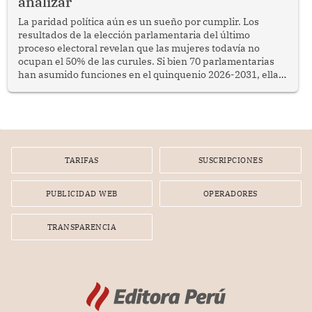
analizar
La paridad política aún es un sueño por cumplir. Los
resultados de la elección parlamentaria del último
proceso electoral revelan que las mujeres todavía no
ocupan el 50% de las curules. Si bien 70 parlamentarias
han asumido funciones en el quinquenio 2026-2031, ellas
representan apenas el 36.8% de los 190 integrantes del
nuevo Congreso bicameral (60 senadores y 130
diputados).
TARIFAS
SUSCRIPCIONES
PUBLICIDAD WEB
OPERADORES
TRANSPARENCIA