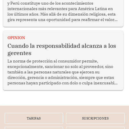
y Perú constituye uno de los acontecimientos
internacionales más relevantes para América Latina en
los últimos años. Más allá de su dimensión religiosa, esta
gira representa una oportunidad para reafirmar el valor
del diálogo, fortalecer los vínculos entre los pueblos y
proyectar una imagen de cooperación en una región que
enfrenta desafíos en materia de desarrollo, cohesión
OPINION
social y gobernabilidad.
Cuando la responsabilidad alcanza a los
gerentes
La norma de protección al consumidor permite,
excepcionalmente, sancionar no solo al proveedor, sino
también a las personas naturales que ejercen su
dirección, gerencia o administración, siempre que estas
personas hayan participado con dolo o culpa inexcusable
en el planeamiento, la realización o la ejecución de la
infracción. En un caso reciente, Indecopi sancionó al
gerente de un proveedor de servicios de entretenimiento
por la frustrada realización de un meet and greet con
Lionel Messi, cuya presencia fue ofrecida, a su vez, por el
gerente de la empresa promotora en una entrevista
TARIFAS
SUSCRIPCIONES
radial.