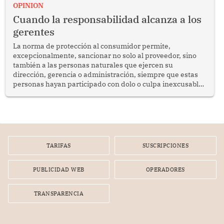
enfrenta desafíos en materia de desarrollo, cohesión
OPINION
social y gobernabilidad.
Cuando la responsabilidad alcanza a los
gerentes
La norma de protección al consumidor permite,
excepcionalmente, sancionar no solo al proveedor, sino
también a las personas naturales que ejercen su
dirección, gerencia o administración, siempre que estas
personas hayan participado con dolo o culpa inexcusable
en el planeamiento, la realización o la ejecución de la
infracción. En un caso reciente, Indecopi sancionó al
gerente de un proveedor de servicios de entretenimiento
por la frustrada realización de un meet and greet con
Lionel Messi, cuya presencia fue ofrecida, a su vez, por el
gerente de la empresa promotora en una entrevista
TARIFAS
SUSCRIPCIONES
radial.
PUBLICIDAD WEB
OPERADORES
TRANSPARENCIA