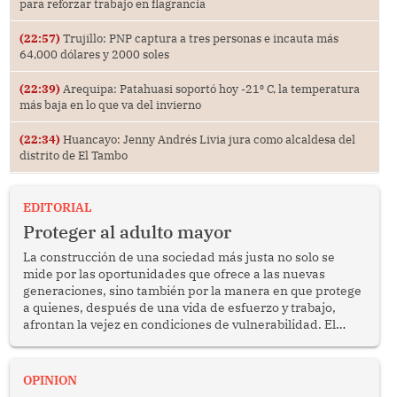
para reforzar trabajo en flagrancia
(22:57)
Trujillo: PNP captura a tres personas e incauta más
64,000 dólares y 2000 soles
(22:39)
Arequipa: Patahuasi soportó hoy -21⁰ C, la temperatura
más baja en lo que va del invierno
(22:34)
Huancayo: Jenny Andrés Livia jura como alcaldesa del
distrito de El Tambo
EDITORIAL
Proteger al adulto mayor
La construcción de una sociedad más justa no solo se
mide por las oportunidades que ofrece a las nuevas
generaciones, sino también por la manera en que protege
a quienes, después de una vida de esfuerzo y trabajo,
afrontan la vejez en condiciones de vulnerabilidad. El
anuncio formulado por la presidenta de la república,
Keiko Fujimori, de incrementar de 350 a 700 soles
bimestrales el subsidio que reciben los beneficiarios del
OPINION
programa Pensión 65 abre una oportunidad para