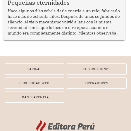
Pequeñas eternidades
reflexionar sobre la importancia de fortalecer las políticas
públicas dirigidas a los adultos mayores en pobreza.
Hace algunos días volví a darle cuerda a un reloj fabricado
hace más de ochenta años. Después de unos segundos de
silencio, el viejo mecanismo volvió a latir con la misma
serenidad con la que lo hizo en otra época, cuando el
mundo era completamente distinto. Mientras observaba el
lento movimiento de sus agujas pensé que algunas cosas
poseen una misteriosa capacidad para sobrevivir al
tiempo.
TARIFAS
SUSCRIPCIONES
PUBLICIDAD WEB
OPERADORES
TRANSPARENCIA