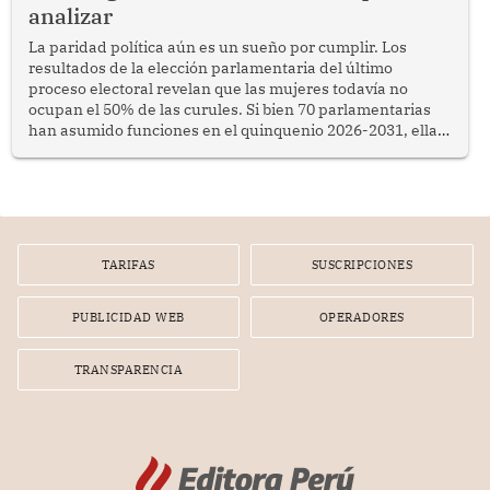
analizar
La paridad política aún es un sueño por cumplir. Los
resultados de la elección parlamentaria del último
proceso electoral revelan que las mujeres todavía no
ocupan el 50% de las curules. Si bien 70 parlamentarias
han asumido funciones en el quinquenio 2026-2031, ellas
representan apenas el 36.8% de los 190 integrantes del
nuevo Congreso bicameral (60 senadores y 130
diputados).
TARIFAS
SUSCRIPCIONES
PUBLICIDAD WEB
OPERADORES
TRANSPARENCIA