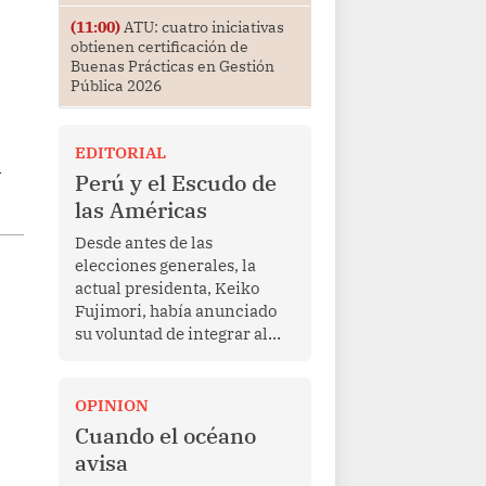
(11:00)
ATU: cuatro iniciativas
obtienen certificación de
Buenas Prácticas en Gestión
Pública 2026
EDITORIAL
l
Perú y el Escudo de
las Américas
Desde antes de las
elecciones generales, la
actual presidenta, Keiko
Fujimori, había anunciado
su voluntad de integrar al
Perú a la iniciativa Escudo
de las Américas, presentada
en marzo de este año por el
OPINION
mandatario estadounidense
Cuando el océano
Donald Trump, con el fin de
avisa
enfrentar al crimen