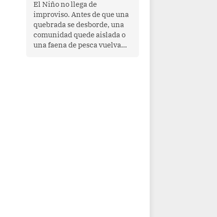
transnacional organizado y
El Niño no llega de
al tráfico de drogas.
improviso. Antes de que una
quebrada se desborde, una
comunidad quede aislada o
una faena de pesca vuelva
con las redes vacías, el
océano avisa. Hoy las señales
son claras: el Pacífico
tropical se está calentando y
el Perú tiene una ventana
estrecha para prepararse.