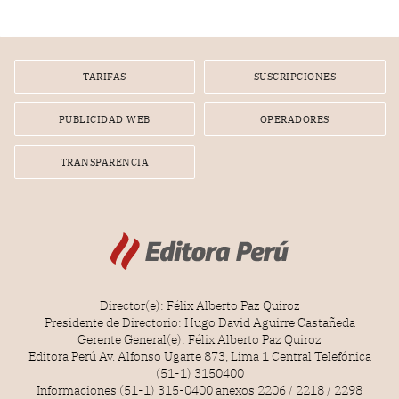
infracción. En un caso reciente, Indecopi sancionó al
gerente de un proveedor de servicios de entretenimiento
por la frustrada realización de un meet and greet con
Lionel Messi, cuya presencia fue ofrecida, a su vez, por el
gerente de la empresa promotora en una entrevista
TARIFAS
SUSCRIPCIONES
radial.
PUBLICIDAD WEB
OPERADORES
TRANSPARENCIA
Director(e): Félix Alberto Paz Quiroz
Presidente de Directorio: Hugo David Aguirre Castañeda
Gerente General(e): Félix Alberto Paz Quiroz
Editora Perú Av. Alfonso Ugarte 873, Lima 1 Central Telefónica
(51-1) 3150400
Informaciones (51-1) 315-0400 anexos 2206 / 2218 / 2298