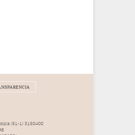
ANSPARENCIA
fónica (51-1) 3150400
98