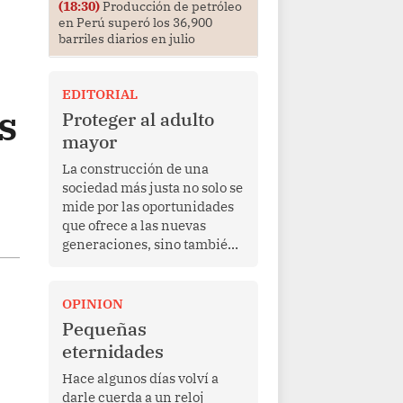
(18:30)
Producción de petróleo
en Perú superó los 36,900
barriles diarios en julio
EDITORIAL
s
Proteger al adulto
mayor
La construcción de una
sociedad más justa no solo se
mide por las oportunidades
que ofrece a las nuevas
generaciones, sino también
por la manera en que
protege a quienes, después
de una vida de esfuerzo y
OPINION
trabajo, afrontan la vejez en
Pequeñas
condiciones de
eternidades
vulnerabilidad. El anuncio
formulado por la presidenta
Hace algunos días volví a
de la república, Keiko
darle cuerda a un reloj