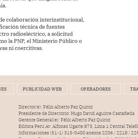
ia.
de colaboración interinstitucional,
ficación técnica de fuentes
ctro radioeléctrico, a solicitud
o la PNP, el Ministerio Público o
as ni coercitivas.
NES
PUBLICIDAD WEB
OPERADORES
TR
Director(e): Félix Alberto Paz Quiroz
Presidente de Directorio: Hugo David Aguirre Castañeda
Gerente General(e): Félix Alberto Paz Quiroz
Editora Perú Av. Alfonso Ugarte 873, Lima 1 Central Tele
Informaciones (51-1) 315-0400 anexos 2206 / 2218 / 22